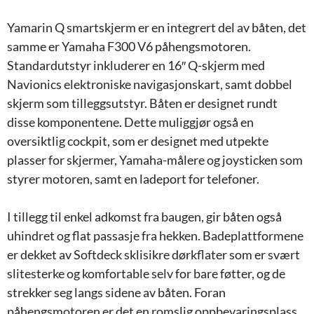
Yamarin Q smartskjerm er en integrert del av båten, det
samme er Yamaha F300 V6 påhengsmotoren.
Standardutstyr inkluderer en 16″ Q-skjerm med
Navionics elektroniske navigasjonskart, samt dobbel
skjerm som tilleggsutstyr. Båten er designet rundt
disse komponentene. Dette muliggjør også en
oversiktlig cockpit, som er designet med utpekte
plasser for skjermer, Yamaha-målere og joysticken som
styrer motoren, samt en ladeport for telefoner.
I tillegg til enkel adkomst fra baugen, gir båten også
uhindret og flat passasje fra hekken. Badeplattformene
er dekket av Softdeck sklisikre dørkflater som er svært
slitesterke og komfortable selv for bare føtter, og de
strekker seg langs sidene av båten. Foran
påhengsmotoren er det en romslig oppbevaringsplass