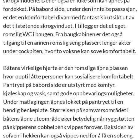
skrogvinduene. Det er også en luke som kan åpnes på
fordekket. På babord side, under den innfelte passasjen,
er det en komfortabel divan med fantastisk utsikt ut av
det tilstøtende skrogvinduet. I tillegg er det et eget,
romslig WC i baugen. Fra baugkabinen er det også
tilgang til en annen romslig seng plassert lenger akter
under cockpiten, hvor to voksne kan sove komfortabelt.
Båtens virkelige hjerte er den romslige åpne plassen
hvor opptil åtte personer kan sosialisere komfortabelt.
Pantryet på babord side er utstyrt med komfyr,
kjøleskap og vask, samt gode oppbevaringsmuligheter.
Under matlagingen åpnes lokket på pantryet til en
hendig benkeplate. Størrelsen på samværsområdet i
båtens åpne uteområde øker betydelig når ryggstøtten
på skipperens dobbelbenk vippes forover. Baksiden av
sofaen i hekken kan også vippes ned for å få en solseng.