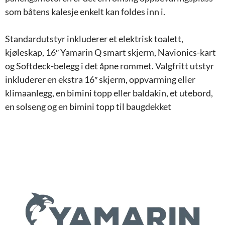
som båtens kalesje enkelt kan foldes inn i.
Standardutstyr inkluderer et elektrisk toalett,
kjøleskap, 16″ Yamarin Q smart skjerm, Navionics-kart
og Softdeck-belegg i det åpne rommet. Valgfritt utstyr
inkluderer en ekstra 16″ skjerm, oppvarming eller
klimaanlegg, en bimini topp eller baldakin, et utebord,
en solseng og en bimini topp til baugdekket