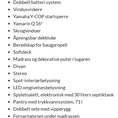
Dobbelt batteri system
Vindusviskere
Yamaha Y-COP startsperre
Yamarin Q 16″
Skrogvinduer
Åpningsbar dekkluke
Beredskap for baugpropell
Softdeck
Madrass og dekorative puter i lugaren
Divan
Stereo
Spot-interiørbelysning
LED omgivelsesbelysning
Spyletoalett, elektronisk med 30 liters septiktank
Pantry med trykkvannsystem, 71 l
Dobbelt sete med vipperygg
Forvaringsrom under madrassen