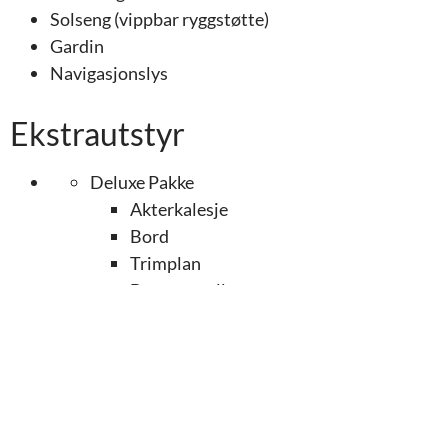
Solseng (vippbar ryggstøtte)
Gardin
Navigasjonslys
Ekstrautstyr
Deluxe Pakke
Akterkalesje
Bord
Trimplan
Baugpropell
Kjøleskuff
Touring Pakke
Varmeapparat
Ankervinsj, akter