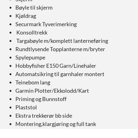
Bøyle til skjerm
Kjøldrag
Securmark Tyverimerking
Konsolltrekk
Targabøyle m/komplett lanterneføring
Rundtlysende Topplanterne m/bryter
Spylepumpe
Hobbyfisher E150 Garn/Linehaler
Automatsikring til garnhaler montert
Teinebom lang
Garmin Plotter/Ekkolodd/Kart
Priming og Bunnstoff
Plaststol
Ekstra trekkerør bb side
Montering,klargjøring og full tank