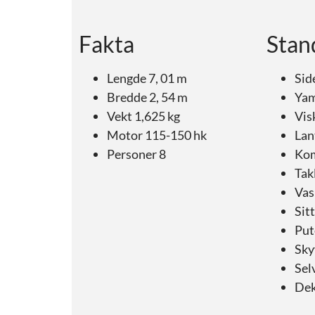
Fakta
Stan
Lengde 7, 01 m
Sid
Bredde 2, 54 m
Yam
Vekt 1,625 kg
Vis
Motor 115-150 hk
Lan
Personer 8
Ko
Tak
Vas
Sit
Put
Sky
Sel
Dek