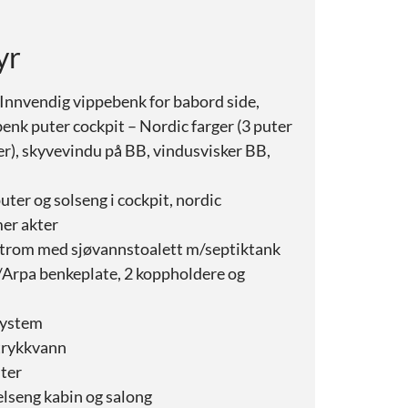
yr
Innvendig vippebenk for babord side,
benk puter cockpit – Nordic farger (3 puter
er), skyvevindu på BB, vindusvisker BB,
uter og solseng i cockpit, nordic
er akter
ttrom med sjøvannstoalett m/septiktank
Arpa benkeplate, 2 koppholdere og
system
 trykkvann
iter
elseng kabin og salong