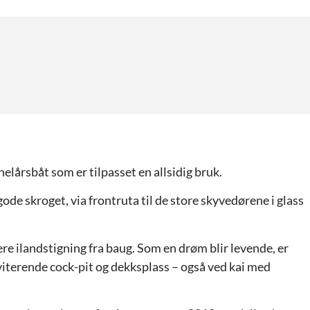
lårsbåt som er tilpasset en allsidig bruk.
ode skroget, via frontruta til de store skyvedørene i glass
re ilandstigning fra baug. Som en drøm blir levende, er
viterende cock-pit og dekksplass – også ved kai med