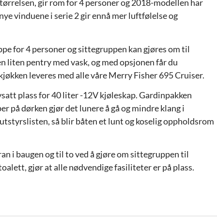
tørrelsen, gir rom for 4 personer og 2018-modellen har
 nye vinduene i serie 2 gir ennå mer luftfølelse og
ppe for 4 personer og sittegruppen kan gjøres om til
en liten pentry med vask, og med opsjonen får du
kjøkken leveres med alle våre Merry Fisher 695 Cruiser.
satt plass for 40 liter -12V kjøleskap. Gardinpakken
r på dørken gjør det lunere å gå og mindre klang i
 utstyrslisten, så blir båten et lunt og koselig oppholdsrom
oran i baugen og til to ved å gjøre om sittegruppen til
lett, gjør at alle nødvendige fasiliteter er på plass.