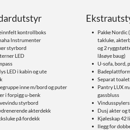
dardutstyr
Ekstrautst
einnfelt kontrollboks
Pakke Nordic (
aha Instrumenter
takluke, akter
ker styrbord
og 2 ryggstøtt
terner LED
låsøye baug)
mpass
U-sofa, bord, p
lys LED i kabin og ute
Badeplattform
k
Separat toale
tegruppe inne m/bord og puter
Pantry LUX m/
er i forpigg u-benk
gassbluss
vevindu styrbord
Vindusspyler
vdrenerende akterdekk
Dusj akter og
ksluke på fordekk
Kjøleskap 42 l
Ilegg for dobb