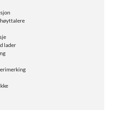
sjon
 høyttalere
sje
d lader
ing
erimerking
akke