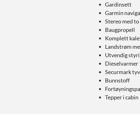
Gardinsett
Garmin naviga
Stereo med to
Baugpropell
Komplett kale
Landstrøm me
Utvendig styr
Dieselvarmer
Securmark tyv
Bunnstoff
Fortøyningsp
Tepper i cabin