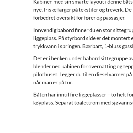
Kabinen med sin smarte layout i denne båts
nye, friske farger på tekstiler og treverk. De
forbedret oversikt for fører og passasjer.
Innvendig babord finner du en stor sittegru
liggeplass.
På styrbord side er det montert 
trykkvann i springen. Bærbart, 1-bluss gass
Det er i benken under babord sittegruppe av
blender ned kabinen for overnatting og teppe
pilothuset. Legger du til en dieselvarmer på
når man er på tur.
Båten har inntil fire liggeplasser – to helt f
køyplass. Separat toalettrom med sjøvannstoa