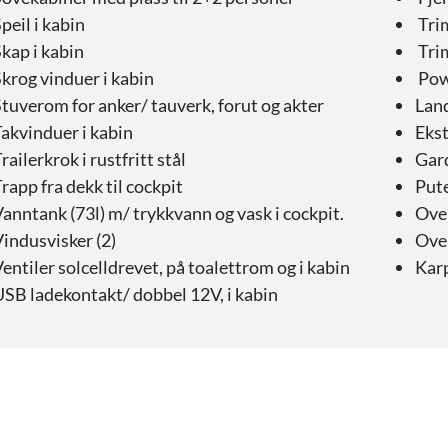
peil i kabin
Trim
kap i kabin
Tri
krog vinduer i kabin
Pow
tuverom for anker/ tauverk, forut og akter
Land
akvinduer i kabin
Ekst
railerkrok i rustfritt stål
Gar
rapp fra dekk til cockpit
Pute
anntank (73l) m/ trykkvann og vask i cockpit.
Ove
indusvisker (2)
Ove
entiler solcelldrevet, på toalettrom og i kabin
Kar
SB ladekontakt/ dobbel 12V, i kabin