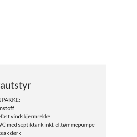
rautstyr
SPAKKE:
nstoff
fast vindskjermrekke
 WC med septiktank inkl. el.tømmepumpe
teak dørk