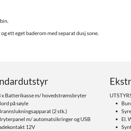
bin.
g og ett eget baderom med separat dusj sone.
ndardutstyr
Ekst
3 x Batterikasse m/ hovedstrømsbryter
UTSTYR
Bord på søyle
Bun
rannslukningsapparat (2 stk.)
Syre
Bryterpanel m/ automatsikringer og USB
El.
ladekontakt 12V
Syn