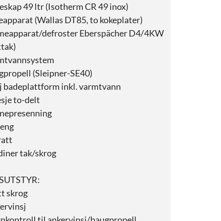
eskap 49 ltr (Isotherm CR 49 inox)
apparat (Wallas DT85, to kokeplater)
meapparat/defroster Eberspächer D4/4KW
ttak)
mtvannsystem
propell (Sleipner-SE40)
 badeplattform inkl. varmtvann
sje to-delt
nepresenning
seng
ratt
iner tak/skrog
SUTSTYR:
t skrog
ervinsj
nkontroll til ankervinsj/baugpropell