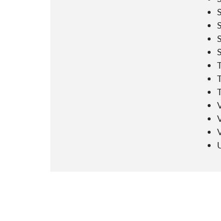
S
S
S
S
T
T
T
V
V
V
U