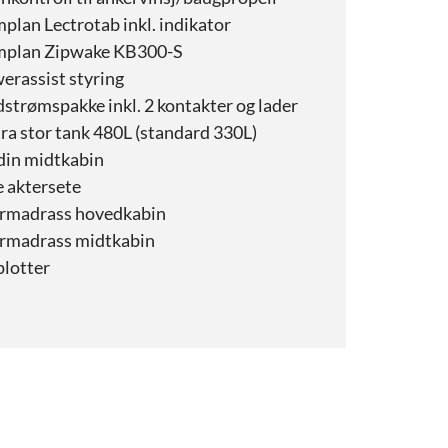
plan Lectrotab inkl. indikator
mplan Zipwake KB300-S
erassist styring
strømspakke inkl. 2 kontakter og lader
ra stor tank 480L (standard 330L)
din midtkabin
 aktersete
rmadrass hovedkabin
rmadrass midtkabin
plotter