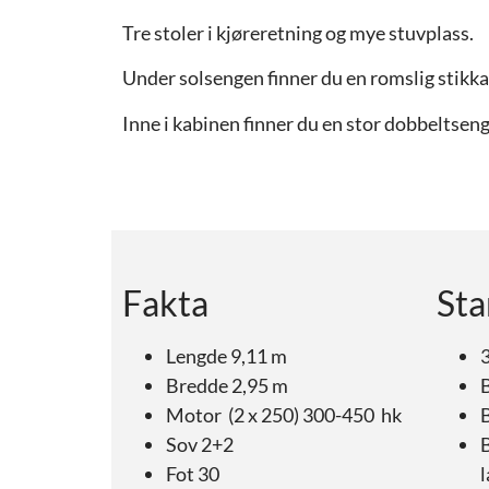
Tre stoler i kjøreretning og mye stuvplass.
Under solsengen finner du en romslig stikka
Inne i kabinen finner du en stor dobbeltsen
Fakta
Sta
Lengde 9,11 m
Bredde 2,95 m
Motor (2 x 250) 300-450 hk
B
Sov 2+2
Fot 30