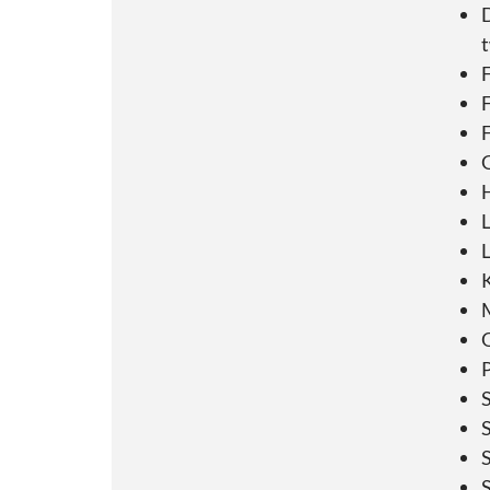
D
t
F
F
G
H
K
P
S
S