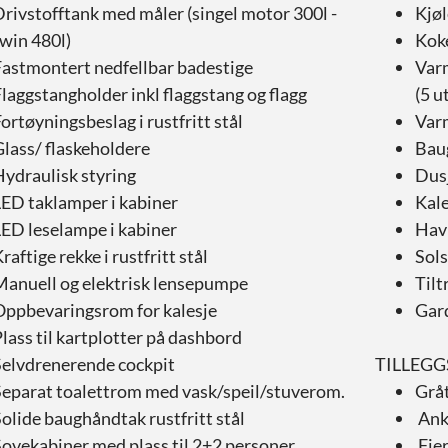
rivstofftank med måler (singel motor 300l -
Kjøl
win 480l)
Koke
Fastmontert nedfellbar badestige
Var
laggstangholder inkl flaggstang og flagg
(5 u
ortøyningsbeslag i rustfritt stål
Var
lass/ flaskeholdere
Baug
ydraulisk styring
Dusj
LED taklamper i kabiner
Kale
LED leselampe i kabiner
Hav
raftige rekke i rustfritt stål
Sol
Manuell og elektrisk lensepumpe
Tilt
Oppbevaringsrom for kalesje
Gard
lass til kartplotter på dashbord
Selvdrenerende cockpit
TILLEGG
Separat toalettrom med vask/speil/stuverom.
Gråt
olide baughåndtak rustfritt stål
Ank
ovekabiner med plass til 2+2 personer
Fjer