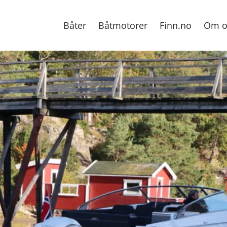
Båter
Båtmotorer
Finn.no
Om o