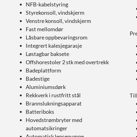
NFB-kabelstyring
Styrekonsoll, vindskjerm
Venstre konsoll, vindskjerm
Fast mellomdør
Pr
Låsbare oppbevaringsrom
Integrert kalesjegarasje
Løstagbar baksete
Offshorestoler 2 stk med overtrekk
Badeplattform
Badestige
Aluminiumsdørk
Rekkverk i rustfritt stål
Til
Brannslukningsapparat
Batteriboks
Hovedstrømbryter med
automatsikringer
Automatisk lensepumpe