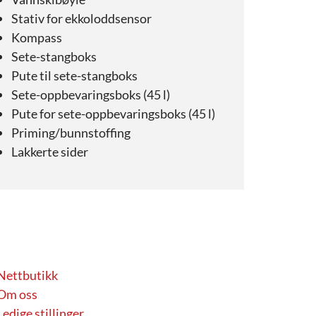
Stativ for ekkoloddsensor
Kompass
Sete-stangboks
Pute til sete-stangboks
Sete-oppbevaringsboks (45 l)
Pute for sete-oppbevaringsboks (45 l)
Priming/bunnstoffing
Lakkerte sider
Nettbutikk
Om oss
Ledige stillinger