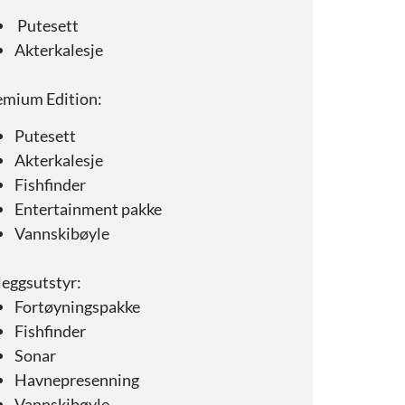
Putesett
Akterkalesje
emium Edition:
Putesett
Akterkalesje
Fishfinder
Entertainment pakke
Vannskibøyle
leggsutstyr:
Fortøyningspakke
Fishfinder
Sonar
Havnepresenning
Vannskibøyle