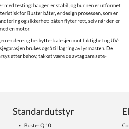
er med testing: baugen er stabil, og bunnen er utformet
teristisk for Buster båter, er design prosessen, som er
dtering og sikkerhet: båten flyter rett, selv når den er
t med en motor.
en enklere og beskytter kalesjen mot fuktighet og UV-
lesjegarasjen brukes også til lagring av lysmasten. De
rsys etter behov, takket være de avtagbare sete-
Standardutstyr
E
Buster Q 10
Co