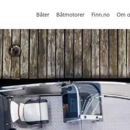
Båter
Båtmotorer
Finn.no
Om o