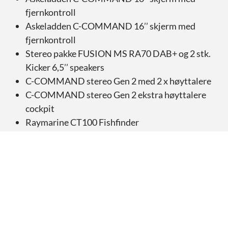
fjernkontroll
Askeladden C-COMMAND 16’’ skjerm med
fjernkontroll
Stereo pakke FUSION MS RA70 DAB+ og 2 stk.
Kicker 6,5’’ speakers
C-COMMAND stereo Gen 2 med 2 x høyttalere
C-COMMAND stereo Gen 2 ekstra høyttalere
cockpit
Raymarine CT100 Fishfinder
Port akterdekk rustfritt stål
Dusj akterdekk
ZipWake Dynamic Trim-Control Sys. 300
Kjøleskuff 30ltr
Batterilader 8A
Cockpit bord lite Silvertex
Vannskikrok