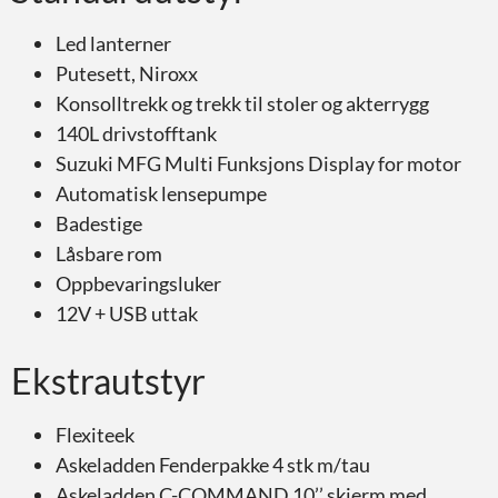
Led lanterner
Putesett, Niroxx
Konsolltrekk og trekk til stoler og akterrygg
140L drivstofftank
Suzuki MFG Multi Funksjons Display for motor
Automatisk lensepumpe
Badestige
Låsbare rom
Oppbevaringsluker
12V + USB uttak
Ekstrautstyr
Flexiteek
Askeladden Fenderpakke 4 stk m/tau
Askeladden C-COMMAND 10’’ skjerm med